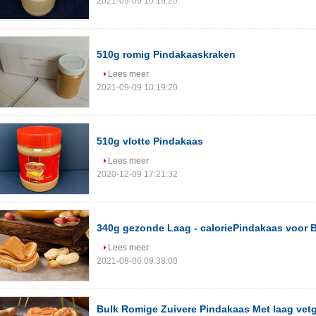
2021-09-09 10:19:20
510g romig Pindakaaskraken
Lees meer
2021-09-09 10:19:20
510g vlotte Pindakaas
Lees meer
2020-12-09 17:21:32
340g gezonde Laag - caloriePindakaas voor B
Lees meer
2021-08-06 09:38:00
Bulk Romige Zuivere Pindakaas Met laag vetg