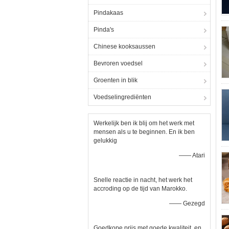
Pindakaas
Pinda's
Chinese kooksaussen
Bevroren voedsel
Groenten in blik
Voedselingrediënten
Werkelijk ben ik blij om het werk met
mensen als u te beginnen. En ik ben
gelukkig
—— Atari
Snelle reactie in nacht, het werk het
accroding op de tijd van Marokko.
—— Gezegd
Goedkope prijs met goede kwaliteit, en