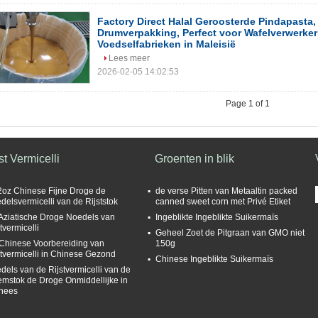
Factory Direct Halal Geroosterde Pindapasta,
Drumverpakking, Perfect voor Wafelverwerker
Voedselfabrieken in Maleisië
Lees meer
2026-02-05 14:02:53
Page 1 of 1
st Vermicelli
Groenten in blik
2oz Chinese Fijne Droge de
de verse Pitten van Metaaltin packed
delsvermicelli van de Rijststok
canned sweet corn met Privé Etiket
Aziatische Droge Noedels van
Ingeblikte Ingeblikte Suikermaïs
tvermicelli
Geheel Zoet de Pitgraan van GMO niet
Chinese Voorbereiding van
150g
stvermicelli in Chinese Gezond
Chinese Ingeblikte Suikermaïs
dels van de Rijstvermicelli van de
emstok de Droge Onmiddellijke in
nees