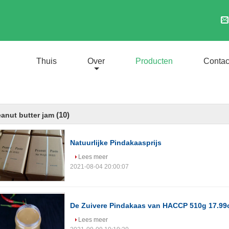
Thuis
Over
Producten
Contac
(10)
anut butter jam
Natuurlijke Pindakaasprijs
Lees meer
2021-08-04 20:00:07
De Zuivere Pindakaas van HACCP 510g 17.99
Lees meer