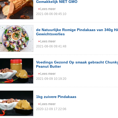
Gemakkelijk NIET GMO
Lees meer
2021-08-06 09:45:10
de Natuurlijke Romige Pindakaas van 340g 
Gewichtsverlies
Lees meer
2021-08-06 09:41:48
Voedings Gezond Op smaak gebracht Chunk
Peanut Butter
Lees meer
2021-09-09 10:19:20
1kg zuivere Pindakaas
Lees meer
2020-12-09 17:22:06