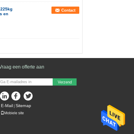
 225kg
Contact
s en
Vraag een offerte aan
Verzend
E-Mail
Sitemap
|
Mobiele site