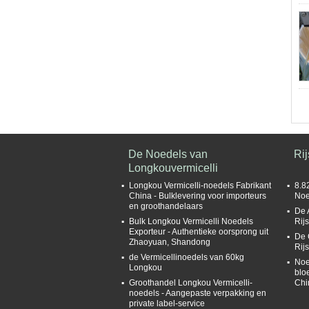
De Noedels van
Rij
Longkouvermicelli
Longkou Vermicelli-noedels Fabrikant
8.8
China - Bulklevering voor importeurs
Noe
en groothandelaars
De 
Bulk Longkou Vermicelli Noedels
Rijs
Exporteur - Authentieke oorsprong uit
De 
Zhaoyuan, Shandong
Rij
de Vermicellinoedels van 60kg
Noe
Longkou
blo
Groothandel Longkou Vermicelli-
Chi
noedels - Aangepaste verpakking en
private label-service