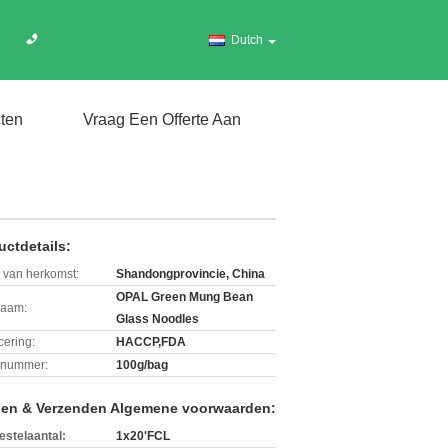
Dutch
ten
Vraag Een Offerte Aan
uctdetails:
 van herkomst:
Shandongprovincie, China
OPAL Green Mung Bean
aam:
Glass Noodles
icering:
HACCP,FDA
lnummer:
100g/bag
len & Verzenden Algemene voorwaarden:
estelaantal:
1x20'FCL