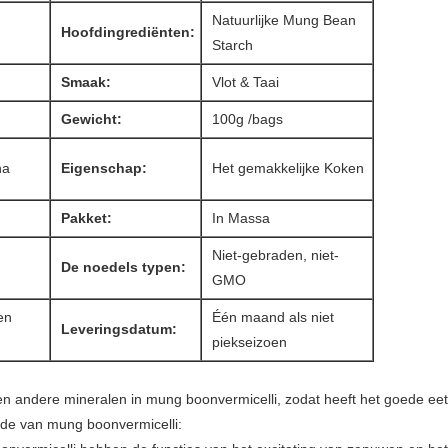
Natuurlijke Mung Bean
Hoofdingrediënten:
Starch
Smaak:
Vlot & Taai
Gewicht:
100g /bags
na
Eigenschap:
Het gemakkelijke Koken
Pakket:
In Massa
Niet-gebraden, niet-
De noedels typen:
GMO
en
Één maand als niet
Leveringsdatum:
piekseizoen
zer en andere mineralen in mung boonvermicelli, zodat heeft het goede e
rde van mung boonvermicelli: