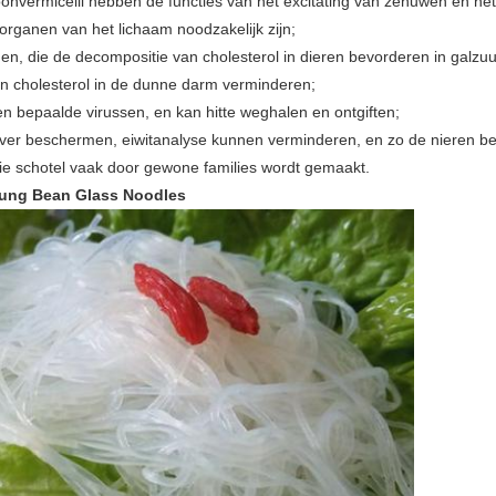
onvermicelli hebben de functies van het excitating van zenuwen en het
organen van het lichaam noodzakelijk zijn;
en, die de decompositie van cholesterol in dieren bevorderen in galzuu
an cholesterol in de dunne darm verminderen;
en bepaalde virussen, en kan hitte weghalen en ontgiften;
de lever beschermen, eiwitanalyse kunnen verminderen, en zo de nieren 
die schotel vaak door gewone families wordt gemaakt.
ung Bean Glass Noodles