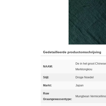
Gedetailleerde productomschrijving
De in het groot Chine
NAAM:
Merklongkou
Stijl:
Droge Noedel
Markt:
Japan
Ruw
Mungbean Vermicellino
Graangewassentype: