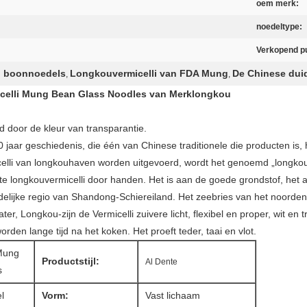
oem merk:
noedeltype:
Verkopend p
 boonnoedels
Longkouvermicelli van FDA Mung
De Chinese dui
,
,
icelli Mung Bean Glass Noodles van Merklongkou
door de kleur van transparantie.
aar geschiedenis, die één van Chinese traditionele die producten is,
icelli van longkouhaven worden uitgevoerd, wordt het genoemd „longk
longkouvermicelli door handen. Het is aan de goede grondstof, het aa
delijke regio van Shandong-Schiereiland. Het zeebries van het noorden,
, Longkou-zijn de Vermicelli zuivere licht, flexibel en proper, wit en 
rden lange tijd na het koken. Het proeft teder, taai en vlot.
Mung
Productstijl:
Al Dente
s
l
Vorm:
Vast lichaam