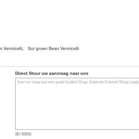
,
 Vermicelli
3oz groen Bean Vermicelli
Direct Stuur uw aanvraag naar ons
(
0
/ 3000)