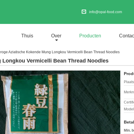
info@opal-food.com
Thuis
Over
Producten
Contac
roge Aziatische Kokende Mung Longkou Vermicelli Bean Thread Noodles
 Longkou Vermicelli Bean Thread Noodles
Prod
Plaats
Merkn
Certif
Mode
Beta
Min. b