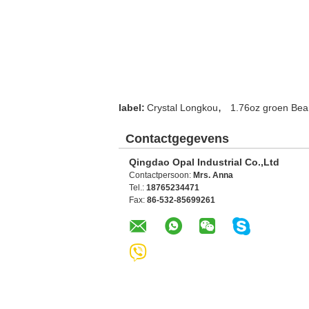
,
label:
Crystal Longkou
1.76oz groen Bean
Contactgegevens
Qingdao Opal Industrial Co.,Ltd
Contactpersoon:
Mrs. Anna
Tel.:
18765234471
Fax:
86-532-85699261