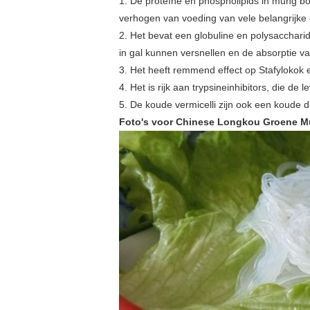
1. De proteïne en phospholipids in mung bo
verhogen van voeding van vele belangrijke 
2. Het bevat een globuline en polysaccharid
in gal kunnen versnellen en de absorptie v
3. Het heeft remmend effect op Stafylokok 
4. Het is rijk aan trypsineinhibitors, die 
5. De koude vermicelli zijn ook een koude 
Foto's voor Chinese Longkou Groene M