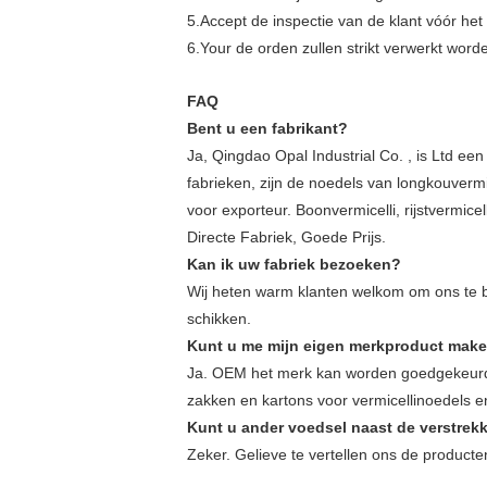
5.Accept de inspectie van de klant vóór het l
6.Your de orden zullen strikt verwerkt wor
FAQ
Bent u een fabrikant?
Ja, Qingdao Opal Industrial Co. , is Ltd ee
fabrieken, zijn de noedels van longkouvermi
voor exporteur. Boonvermicelli, rijstvermice
Directe Fabriek, Goede Prijs.
Kan ik uw fabriek bezoeken?
Wij heten warm klanten welkom om ons te b
schikken.
Kunt u me mijn eigen merkproduct mak
Ja. OEM het merk kan worden goedgekeurd
zakken en kartons voor vermicellinoedels 
Kunt u ander voedsel naast de verstrek
Zeker. Gelieve te vertellen ons de producte