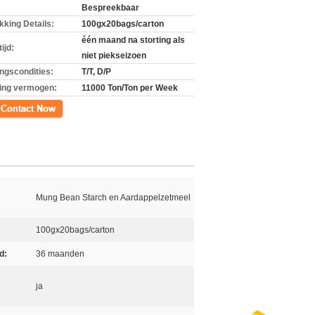
Bespreekbaar
kking Details:
100gx20bags/carton
één maand na storting als
ijd:
niet piekseizoen
ingscondities:
T/T, D/P
ing vermogen:
11000 Ton/Ton per Week
ct
Mung Bean Starch en Aardappelzetmeel
100gx20bags/carton
d:
36 maanden
ja