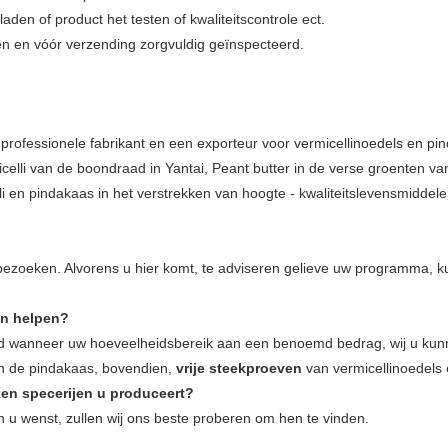
aden of product het testen of kwaliteitscontrole ect.
den en vóór verzending zorgvuldig geïnspecteerd.
n professionele fabrikant en een exporteur voor vermicellinoedels en pi
celli van de boondraad in Yantai, Peant butter in de verse groenten va
lli en pindakaas in het verstrekken van hoogte - kwaliteitslevensmiddele
ezoeken. Alvorens u hier komt, te adviseren gelieve uw programma, ku
en helpen?
 wanneer uw hoeveelheidsbereik aan een benoemd bedrag, wij u kun
en de pindakaas, bovendien,
vrije steekproeven
van vermicellinoedels 
ken specerijen u produceert?
n u wenst, zullen wij ons beste proberen om hen te vinden.