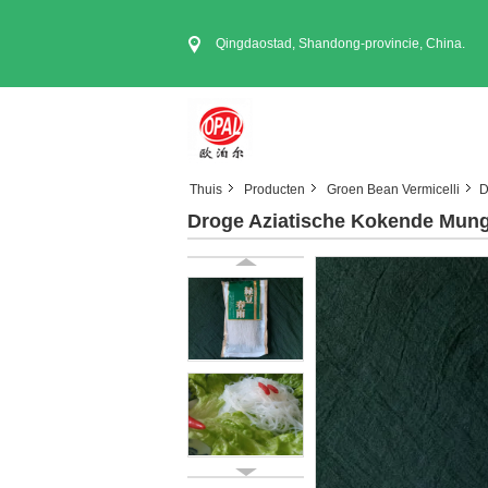
Qingdaostad, Shandong-provincie, China.
Thuis
Producten
Groen Bean Vermicelli
D
Droge Aziatische Kokende Mung