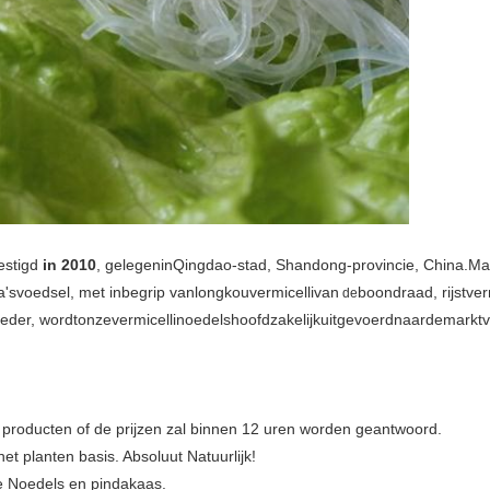
estigd
in 2010
, gelegeninQingdao-stad, Shandong-provincie, China.Ma
a'svoedsel, met inbegrip vanlongkouvermicellivan
boondraad, rijstverm
de
oeder, wordtonzevermicellinoedelshoofdzakelijkuitgevoerdnaardemarkt
 producten of de prijzen zal binnen 12 uren worden geantwoord.
het planten basis. Absoluut Natuurlijk!
he Noedels en pindakaas.