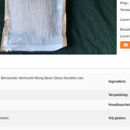
Prijs:
Verpa
Levert
Betal
Lever
Conta
se Beroemde Vermicelli Mung Bean Glass Noodles van
Ingrediënt:
Verpakking:
Houdbaarhei
edels
Vrij gluten: