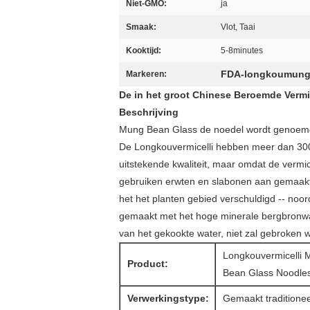
Niet-GMO:
ja
Smaak:
Vlot, Taai
Kooktijd:
5-8minutes
FDA-longkoumung
Markeren:
De in het groot Chinese Beroemde Verm
Beschrijving
Mung Bean Glass de noedel wordt genoemd 
De Longkouvermicelli hebben meer dan 300 j
uitstekende kwaliteit, maar omdat de verm
gebruiken erwten en slabonen aan gemaakte 
het het planten gebied verschuldigd -- noor
gemaakt met het hoge minerale bergbronwater
van het gekookte water, niet zal gebroken wo
Longkouvermicelli 
Product:
Bean Glass Noodle
Verwerkingstype:
Gemaakt traditionee