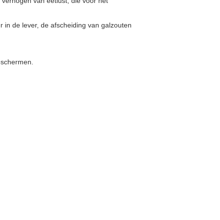
 verhogen van eetlust, die voor het
r in de lever, de afscheiding van galzouten
beschermen.