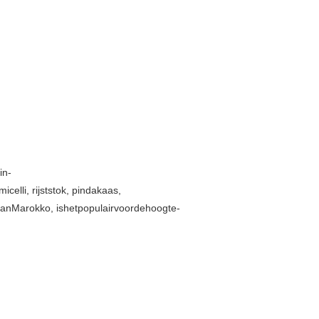
in-
icelli, rijststok, pindakaas,
vanMarokko, ishetpopulairvoordehoogte-