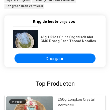
Crystal Longkou
1.76oz groen Bean Vermicelli
3oz groen Bean Vermicelli
Krijg de beste prijs voor
43g 1.52oz China Organisch niet
GMO Droog Bean Thread Noodles
Doorgaan
Top Producten
250g Longkou Crystal
Vermicelli