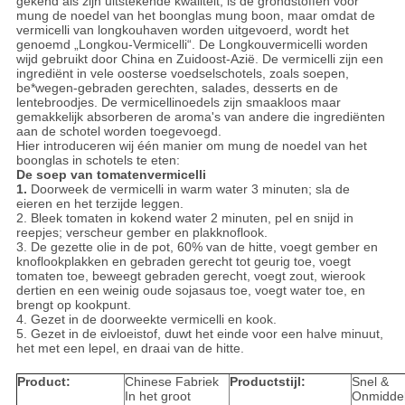
gekend als zijn uitstekende kwaliteit, is de grondstoffen voor
mung de noedel van het boonglas mung boon, maar omdat de
vermicelli van longkouhaven worden uitgevoerd, wordt het
genoemd „Longkou-Vermicelli“. De Longkouvermicelli worden
wijd gebruikt door China en Zuidoost-Azië. De vermicelli zijn een
ingrediënt in vele oosterse voedselschotels, zoals soepen,
be*wegen-gebraden gerechten, salades, desserts en de
lentebroodjes. De vermicellinoedels zijn smaakloos maar
gemakkelijk absorberen de aroma's van andere die ingrediënten
aan de schotel worden toegevoegd.
Hier introduceren wij één manier om mung de noedel van het
boonglas in schotels te eten:
De soep van tomatenvermicelli
1.
Doorweek de vermicelli in warm water 3 minuten; sla de
eieren en het terzijde leggen.
2. Bleek tomaten in kokend water 2 minuten, pel en snijd in
reepjes; verscheur gember en plakknoflook.
3. De gezette olie in de pot, 60% van de hitte, voegt gember en
knoflookplakken en gebraden gerecht tot geurig toe, voegt
tomaten toe, beweegt gebraden gerecht, voegt zout, wierook
dertien en een weinig oude sojasaus toe, voegt water toe, en
brengt op kookpunt.
4. Gezet in de doorweekte vermicelli en kook.
5. Gezet in de eivloeistof, duwt het einde voor een halve minuut,
het met een lepel, en draai van de hitte.
Product:
Chinese Fabriek
Productstijl:
Snel &
In het groot
Onmiddell