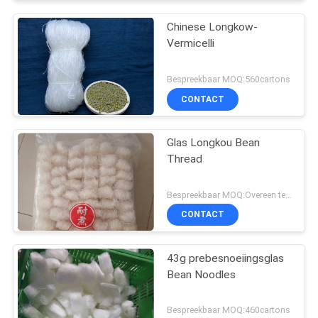
Chinese Longkow-
Vermicelli
Bespreekbaar MOQ:560cartons
CONTACT
Glas Longkou Bean
Thread
Bespreekbaar MOQ:Overeen te komen
CONTACT
43g prebesnoeiingsglas
Bean Noodles
Bespreekbaar MOQ:460cartons