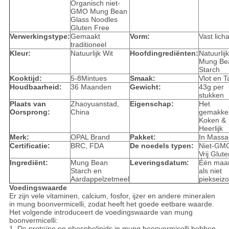
Organisch niet-
GMO Mung Bean
Glass Noodles
Gluten Free
Verwerkingstype:
Gemaakt
Vorm:
Vast lic
traditioneel
Kleur:
Natuurlijk Wit
Hoofdingrediënten:
Natuurlij
Mung Be
Starch
Kooktijd:
5-8Mintues
Smaak:
Vlot en T
Houdbaarheid:
36 Maanden
Gewicht:
43g per
stukken
Plaats van
Zhaoyuanstad,
Eigenschap:
Het
Oorsprong:
China
gemakkel
Koken &
Heerlijk
Merk:
OPAL Brand
Pakket:
In Massa
Certificatie:
BRC, FDA
De noedels typen:
Niet-GM
Vrij Glute
Ingrediënt:
Mung Bean
Leveringsdatum:
Één maa
Starch en
als niet
Aardappelzetmeel
piekseiz
Voedingswaarde
Er zijn vele vitaminen, calcium, fosfor, ijzer en andere mineralen
in mung boonvermicelli, zodat heeft het goede eetbare waarde.
Het volgende introduceert de voedingswaarde van mung
boonvermicelli:
1. De proteïne en phospholipids in mung boonvermicelli hebben