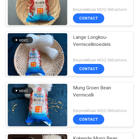
Bespreekbaar MOQ:560cartons
CONTACT
Lange Longkou-
Vermicellinoedels
Bespreekbaar MOQ:560cartons
CONTACT
Mung Groen Bean
Vermicelli
Bespreekbaar MOQ:560cartons
CONTACT
Kokende Mung Bean