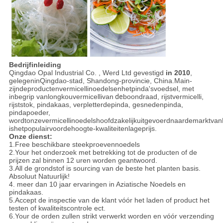
Bedrijfinleiding
Qingdao Opal Industrial Co. , Werd Ltd gevestigd
in 2010
,
gelegeninQingdao-stad, Shandong-provincie, China.Main-
zijndeproductenvermicellinoedelsenhetpinda'svoedsel, met
inbegrip vanlongkouvermicellivan
de
boondraad, rijstvermicelli,
rijststok, pindakaas, verpletterdepinda, gesnedenpinda,
pindapoeder,
wordtonzevermicellinoedelshoofdzakelijkuitgevoerdnaardemarktva
ishetpopulairvoordehoogte-kwaliteitenlageprijs.
Onze dienst:
1.Free beschikbare steekproevennoedels
2.Your het onderzoek met betrekking tot de producten of de
prijzen zal binnen 12 uren worden geantwoord.
3.All de grondstof is sourcing van de beste het planten basis.
Absoluut Natuurlijk!
4. meer dan 10 jaar ervaringen in Aziatische Noedels en
pindakaas.
5.Accept de inspectie van de klant vóór het laden of product het
testen of kwaliteitscontrole ect.
6.Your de orden zullen strikt verwerkt worden en vóór verzending