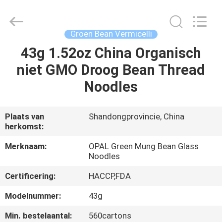
Co.,Ltd.
All
Rights
Reserved.
Developed
Groen Bean Vermicelli
by
ECER
43g 1.52oz China Organisch
HUIS
niet GMO Droog Bean Thread
PRODUCTEN
Noodles
ONGEVEER
Plaats van
Shandongprovincie, China
herkomst:
ONS
Merknaam:
OPAL Green Mung Bean Glass
Noodles
FABRIEKSREIS
Certificering:
HACCP,FDA
KWALITEITSCONTROLE
Modelnummer:
43g
Min. bestelaantal:
560cartons