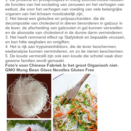
de functies van het excitating van zenuwen en het verhogen van
eetlust, die voor het verhogen van voeding van vele belangrijke
organen van het lichaam noodzakelijk zijn;
2. Het bevat een globuline en polysacchariden, die de
decompositie van cholesterol in dieren bevorderen in galzuur in
de lever, de afscheiding van galzouten in gal kunnen versnellen
en de absorptie van cholesterol in de dunne darm verminderen;
3. Het heeft remmend effect op Stafylokok en bepaalde virussen,
en kan hitte weghalen en ontgiften;
4. Het is rijk aan trypsineinhibitors, die de lever beschermen,
eiwitanalyse kunnen verminderen, en zo de nieren beschermen.
5. De koude vermicelli zijn ook een koude die schotel vaak door
gewone families wordt gemaakt.
Foto's voor Chinese Fabriek In het groot Organisch niet-
GMO Mung Bean Glass Noodles Gluten Free