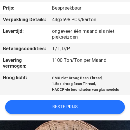
CONTACTEER
Prijs:
Bespreekbaar
ONS
Verpakking Details:
43gx698 PCs/karton
VERZOEK
Levertijd:
ongeveer één maand als niet
piekseizoen
OM
Betalingscondities:
T/T, D/P
EEN
CITAAT
Levering
1100 Ton/Ton per Maand
vermogen:
Hoog licht:
,
SITEMAP
GMO niet Droog Bean Thread
,
1.5oz droog Bean Thread
HACCP-de boondraden van glasnoedels
PRIVACY
POLICY
BESTE PRIJS