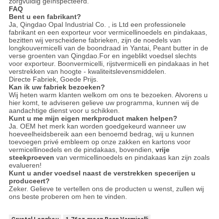
zorgvuldig geïnspecteerd.
FAQ
Bent u een fabrikant?
Ja, Qingdao Opal Industrial Co. , is Ltd een professionele
fabrikant en een exporteur voor vermicellinoedels en pindakaas,
bezitten wij verscheidene fabrieken, zijn de noedels van
longkouvermicelli van de boondraad in Yantai, Peant butter in de
verse groenten van Qingdao.For en ingeblikt voedsel slechts
voor exporteur. Boonvermicelli, rijstvermicelli en pindakaas in het
verstrekken van hoogte - kwaliteitslevensmiddelen.
Directe Fabriek, Goede Prijs.
Kan ik uw fabriek bezoeken?
Wij heten warm klanten welkom om ons te bezoeken. Alvorens u
hier komt, te adviseren gelieve uw programma, kunnen wij de
aandachtige dienst voor u schikken.
Kunt u me mijn eigen merkproduct maken helpen?
Ja. OEM het merk kan worden goedgekeurd wanneer uw
hoeveelheidsbereik aan een benoemd bedrag, wij u kunnen
toevoegen privé embleem op onze zakken en kartons voor
vermicellinoedels en de pindakaas, bovendien,
vrije
steekproeven
van vermicellinoedels en pindakaas kan zijn zoals
evalueren!
Kunt u ander voedsel naast de verstrekken specerijen u
produceert?
Zeker. Gelieve te vertellen ons de producten u wenst, zullen wij
ons beste proberen om hen te vinden.