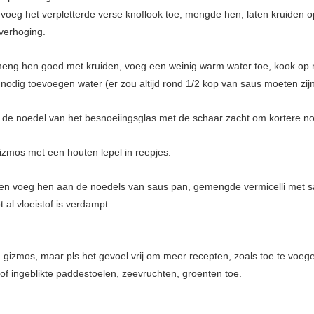
 voeg het verpletterde verse knoflook toe, mengde hen, laten kruiden
erhoging.
 meng hen goed met kruiden, voeg een weinig warm water toe, kook
 nodig toevoegen water (er zou altijd rond 1/2 kop van saus moeten zij
de noedel van het besnoeiingsglas met de schaar zacht om kortere noe
gizmos met een houten lepel in reepjes.
f en voeg hen aan de noedels van saus pan, gemengde vermicelli met s
al vloeistof is verdampt.
 gizmos, maar pls het gevoel vrij om meer recepten, zoals toe te voege
f ingeblikte paddestoelen, zeevruchten, groenten toe.