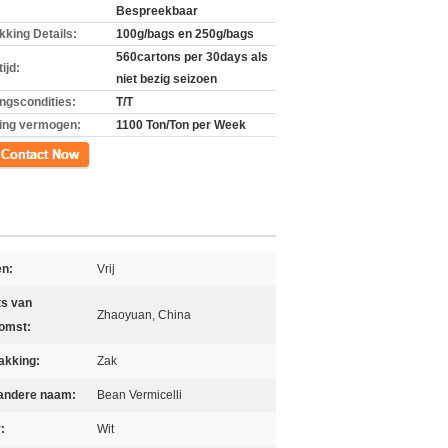
Bespreekbaar
kking Details:
100g/bags en 250g/bags
560cartons per 30days als
ijd:
niet bezig seizoen
ingscondities:
T/T
ing vermogen:
1100 Ton/Ton per Week
ct
en:
Vrij
ts van
Zhaoyuan, China
omst:
akking:
Zak
andere naam:
Bean Vermicelli
:
Wit