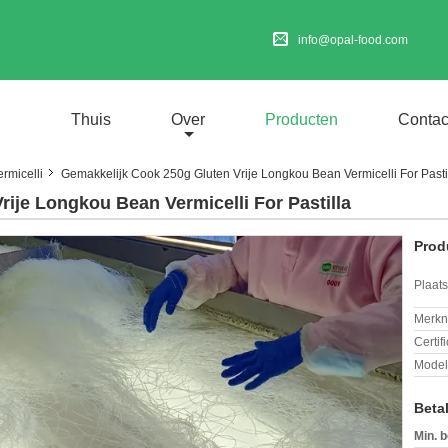
info@opal-food.com
Thuis
Over
Producten
Contac
rmicelli
Gemakkelijk Cook 250g Gluten Vrije Longkou Bean Vermicelli For Pasti
ije Longkou Bean Vermicelli For Pastilla
Prod
Plaats
Merkn
Certif
Mode
Beta
Min. b