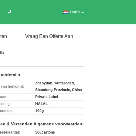
Dutch
ten
Vraag Een Offerte Aan
lla
uctdetails:
Zhaoyuan, Yantai-Stad,
 van herkomst:
Shandong-Provincie, China
aam:
Private Label
icering:
HALAL
lnummer:
100g
len & Verzenden Algemene voorwaarden:
estelaantal:
560cartons