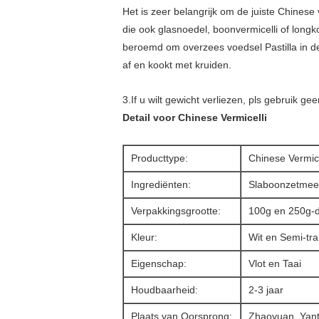
Het is zeer belangrijk om de juiste Chinese 
die ook glasnoedel, boonvermicelli of long
beroemd om overzees voedsel Pastilla in de
af en kookt met kruiden.
3.If u wilt gewicht verliezen, pls gebruik g
Detail voor Chinese Vermicelli
Producttype:
Chinese Vermice
Ingrediënten:
Slaboonzetmeel
Verpakkingsgrootte:
100g en 250g-de
Kleur:
Wit en Semi-tr
Eigenschap:
Vlot en Taai
Houdbaarheid:
2-3 jaar
Plaats van Oorsprong:
Zhaoyuan, Yant