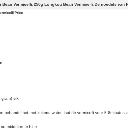
 Bean Vermicelli
250g Longkou Bean Vermicelli
De noedels van P
,
,
rmicelli Price
en
7 gram) elk
n behandel het met kokend water, laat de vermicelli voor 5-8minutes zit
 op middelgrote hitte.