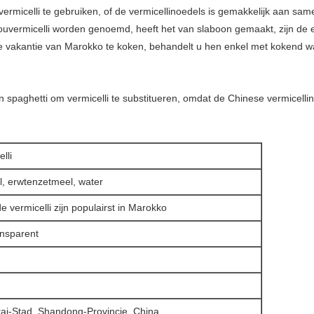
vermicelli te gebruiken, of de vermicellinoedels is gemakkelijk aan sam
kouvermicelli worden genoemd, heeft het van slaboon gemaakt, zijn de 
 vakantie van Marokko te koken, behandelt u hen enkel met kokend wat
een spaghetti om vermicelli te substitueren, omdat de Chinese vermicellin
lli
, erwtenzetmeel, water
 vermicelli zijn populairst in Marokko
ansparent
ai-Stad, Shandong-Provincie, China