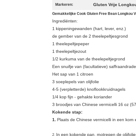
Gluten Vrije Longkou
Markeren:
Gemakkelijke Cook Gluten Free Bean Longkou Ve
Ingrediënten:
1 kippeningewanden (hart, lever, enz.)
de gember van de 2 theelepeltjesgrond
1 theelepeltjepeper
1 theelepeltjezout
1/2 kurkuma van de theelepeltjegrond
Een snuifje van (facultatieve) saffraandrad
Het sap van 1 citroen
3 soeplepels van olijfolie
4-5 (verpletterde) knoflookkruidnagels
1/4 kop fijn - gehakte koriander
3 broodjes van Chinese vermicelli 16 oz (5
Kokende stap:
1.
Plaats de Chinese vermicelli in een kom e
In een kokende pan, motregen de olijfolie
2.