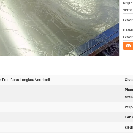
Prijs:
Verpa
Levert
Betal
Lever
Conta
n Free Bean Longkou Vermicelli
Glut
Plaa
herk
Verp
Een 
kleur