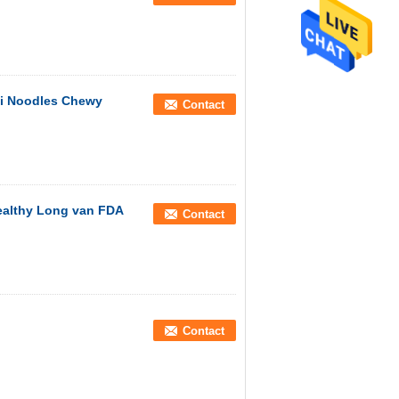
li Noodles Chewy
Contact
ealthy Long van FDA
Contact
Contact