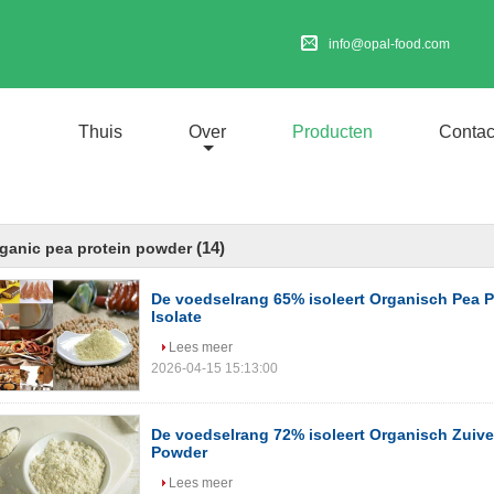
info@opal-food.com
Thuis
Over
Producten
Contac
(14)
ganic pea protein powder
De voedselrang 65% isoleert Organisch Pea 
Isolate
Lees meer
2026-04-15 15:13:00
De voedselrang 72% isoleert Organisch Zuive
Powder
Lees meer