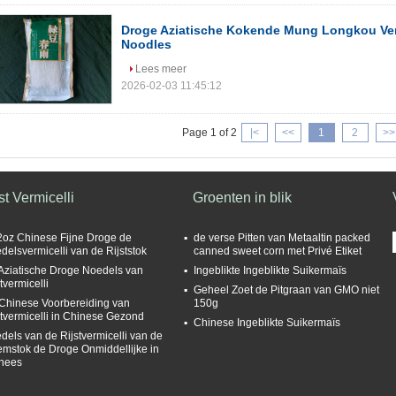
Droge Aziatische Kokende Mung Longkou Ver
Noodles
Lees meer
2026-02-03 11:45:12
Page 1 of 2
|<
<<
1
2
>>
st Vermicelli
Groenten in blik
2oz Chinese Fijne Droge de
de verse Pitten van Metaaltin packed
delsvermicelli van de Rijststok
canned sweet corn met Privé Etiket
Aziatische Droge Noedels van
Ingeblikte Ingeblikte Suikermaïs
tvermicelli
Geheel Zoet de Pitgraan van GMO niet
Chinese Voorbereiding van
150g
stvermicelli in Chinese Gezond
Chinese Ingeblikte Suikermaïs
dels van de Rijstvermicelli van de
emstok de Droge Onmiddellijke in
nees