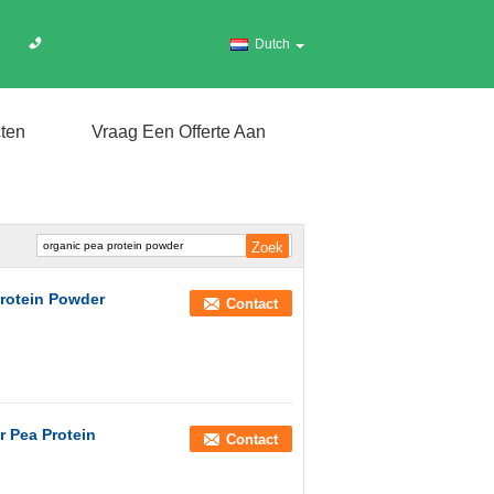
Dutch
ten
Vraag Een Offerte Aan
Protein Powder
Contact
r Pea Protein
Contact