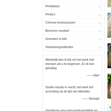
Pindakaas
Pinda's
Chinese kooksaussen
Bevroren voedsel
Groenten in blik
Voedselingrediënten
Werkelijk ben ik blij om het werk met
mensen als u te beginnen. En ik ben
gelukkig
—— Atari
Snelle reactie in nacht, het werk het
accroding op de tijd van Marokko.
—— Gezegd
Goedkope prijs met goede kwaliteit, en