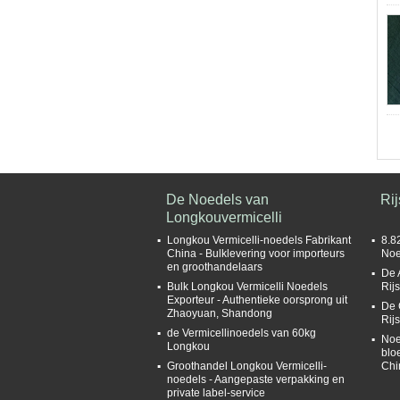
De Noedels van
Rij
Longkouvermicelli
Longkou Vermicelli-noedels Fabrikant
8.8
China - Bulklevering voor importeurs
Noe
en groothandelaars
De 
Bulk Longkou Vermicelli Noedels
Rijs
Exporteur - Authentieke oorsprong uit
De 
Zhaoyuan, Shandong
Rij
de Vermicellinoedels van 60kg
Noe
Longkou
blo
Groothandel Longkou Vermicelli-
Chi
noedels - Aangepaste verpakking en
private label-service